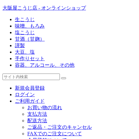
大阪屋こうじ店 - オンラインショップ
生こうじ
味噌、もろみ
塩こうじ
甘酒（甘麹）
謹製
大豆、塩
手作りセット
容器、アルコール、その他
新規会員登録
ログイン
ご利用ガイド
お買い物の流れ
支払方法
配送方法
ご返品・ご注文のキャンセル
FAXでのご注文について