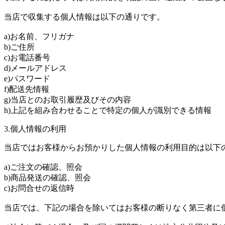
当店で収集する個人情報は以下の通りです。
a)お名前、フリガナ
b)ご住所
c)お電話番号
d)メールアドレス
e)パスワード
f)配送先情報
g)当店とのお取引履歴及びその内容
h)上記を組み合わせることで特定の個人が識別できる情報
3.個人情報の利用
当店ではお客様からお預かりした個人情報の利用目的は以下
a)ご注文の確認、照会
b)商品発送の確認、照会
c)お問合せの返信時
当店では、下記の場合を除いてはお客様の断りなく第三者に