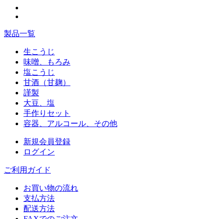
製品一覧
生こうじ
味噌、もろみ
塩こうじ
甘酒（甘麹）
謹製
大豆、塩
手作りセット
容器、アルコール、その他
新規会員登録
ログイン
ご利用ガイド
お買い物の流れ
支払方法
配送方法
FAXでのご注文