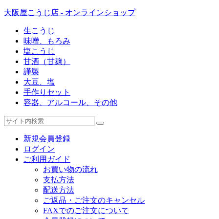
大阪屋こうじ店 - オンラインショップ
生こうじ
味噌、もろみ
塩こうじ
甘酒（甘麹）
謹製
大豆、塩
手作りセット
容器、アルコール、その他
新規会員登録
ログイン
ご利用ガイド
お買い物の流れ
支払方法
配送方法
ご返品・ご注文のキャンセル
FAXでのご注文について