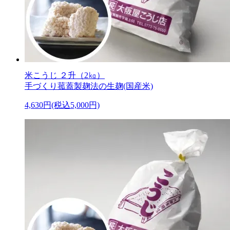
米こうじ ２升（2㎏）
手づくり菰蓋製麹法の生麹(国産米)
4,630円(税込5,000円)