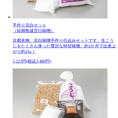
手作り京白セット
（短期熟成甘口味噌）
京都名物、京白味噌手作り仕込みセットです。生こう
じをたくさん使った贅沢な特甘味噌。約1か月で出来上
がり約2㎏！
3,223円(税込3,480円)