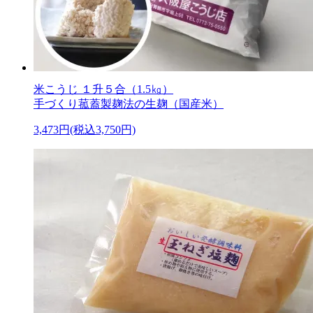
米こうじ １升５合（1.5㎏）
手づくり菰蓋製麹法の生麹（国産米）
3,473円(税込3,750円)