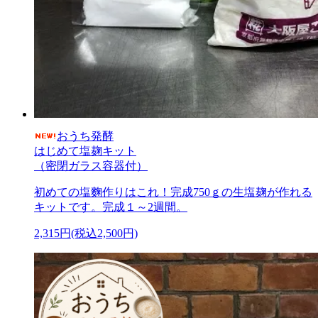
おうち発酵
はじめて塩麹キット
（密閉ガラス容器付）
初めての塩麴作りはこれ！完成750ｇの生塩麹が作れる
キットです。完成１～2週間。
2,315円(税込2,500円)