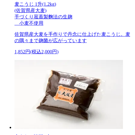
麦こうじ 1升(1.2kg)
(佐賀県産大麦)
手づくり菰蓋製麴法の生麹
小麦不使用
佐賀県産大麦を手作りで丹念に仕上げた麦こうじ。麦
の隅々まで麹菌が広がっています
1,852円(税込2,000円)