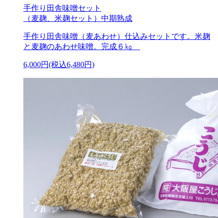
手作り田舎味噌セット
（麦麹、米麹セット）中期熟成
手作り田舎味噌（麦あわせ）仕込みセットです。米麹
と麦麹のあわせ味噌。完成６㎏
6,000円(税込6,480円)