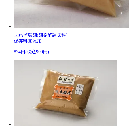
玉ねぎ塩麹(麹発酵調味料)
保存料無添加
834円(税込900円)