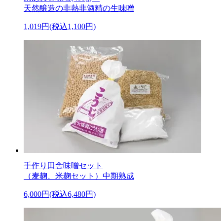
天然醸造の非熱非酒精の生味噌
1,019円(税込1,100円)
手作り田舎味噌セット
（麦麹、米麹セット）中期熟成
6,000円(税込6,480円)