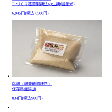
手づくり菰蓋製麹法の生麹(国産米)
6,945円(税込7,500円)
塩麹（麹発酵調味料）
保存料無添加
834円(税込900円)