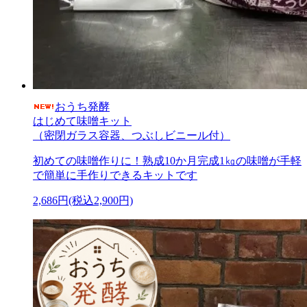
おうち発酵
はじめて味噌キット
（密閉ガラス容器、つぶしビニール付）
初めての味噌作りに！熟成10か月完成1㎏の味噌が手軽
で簡単に手作りできるキットです
2,686円(税込2,900円)