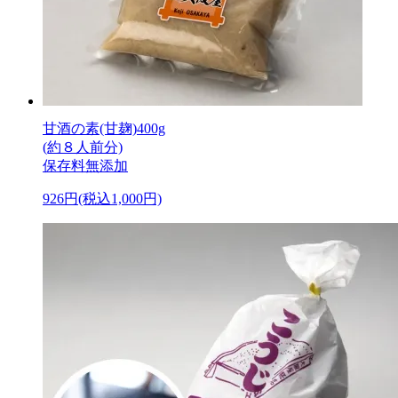
甘酒の素(甘麹)400g
(約８人前分)
保存料無添加
926円(税込1,000円)