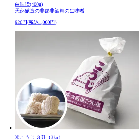
白味噌(400g)
天然醸造の非熱非酒精の生味噌
926円(税込1,000円)
米こうじ ３升（3㎏）