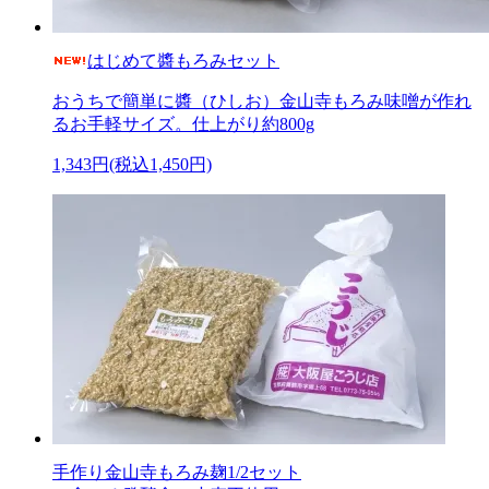
はじめて醬もろみセット
おうちで簡単に醬（ひしお）金山寺もろみ味噌が作れ
るお手軽サイズ。仕上がり約800g
1,343円(税込1,450円)
手作り金山寺もろみ麹1/2セット