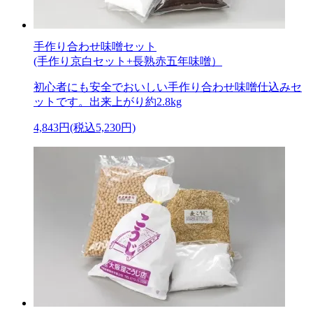
手作り合わせ味噌セット
(手作り京白セット+長熟赤五年味噌）
初心者にも安全でおいしい手作り合わせ味噌仕込みセ
ットです。出来上がり約2.8kg
4,843円(税込5,230円)