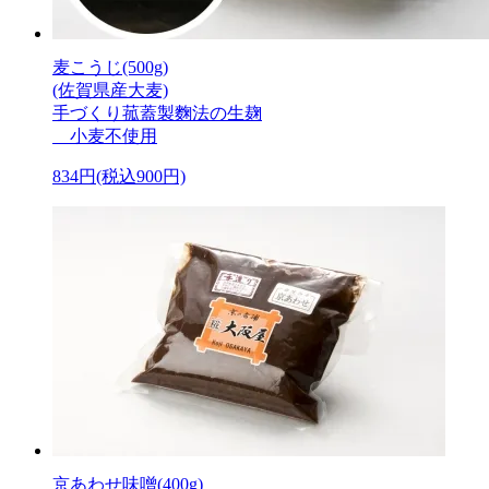
麦こうじ(500g)
(佐賀県産大麦)
手づくり菰蓋製麴法の生麹
小麦不使用
834円(税込900円)
京あわせ味噌(400g)