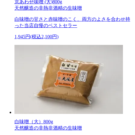
京あわせ味噌 (大)800g
天然醸造の非熱非酒精の生味噌
白味噌の甘さと赤味噌のこく、両方のよさを合わせ持
った当店自慢のベストセラー
1,945円(税込2,100円)
白味噌（大）800g
天然醸造の非熱非酒精の生味噌