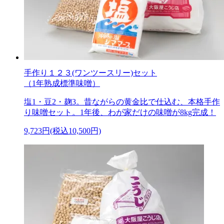
手作り１２３(ワンツースリー)セット
（1年熟成標準味噌）
塩1・豆2・麹3。昔ながらの黄金比で仕込む、本格手作
り味噌セット。1年後、わが家だけの味噌が8kg完成！
9,723円(税込10,500円)