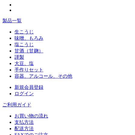
製品一覧
生こうじ
味噌、もろみ
塩こうじ
甘酒（甘麹）
謹製
大豆、塩
手作りセット
容器、アルコール、その他
新規会員登録
ログイン
ご利用ガイド
お買い物の流れ
支払方法
配送方法
FAXでのご注文