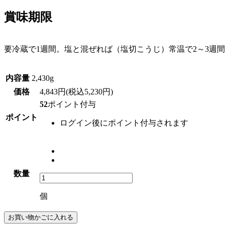
賞味期限
要冷蔵で1週間。塩と混ぜれば（塩切こうじ）常温で2～3週
内容量
2,430g
価格
4,843円(税込5,230円)
52
ポイント付与
ポイント
ログイン後にポイント付与されます
数量
個
お買い物かごに入れる