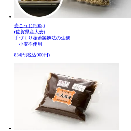
麦こうじ(500g)
(佐賀県産大麦)
手づくり菰蓋製麴法の生麹
小麦不使用
834円(税込900円)