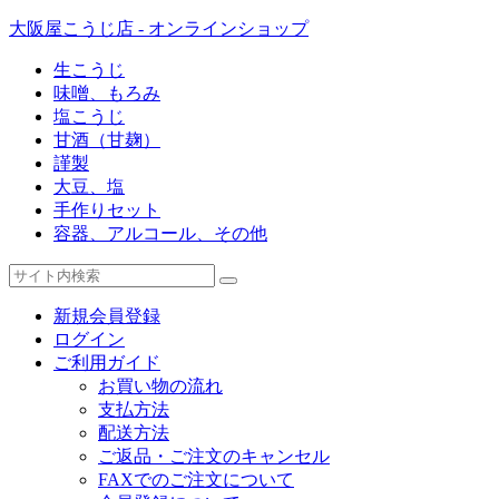
大阪屋こうじ店 - オンラインショップ
生こうじ
味噌、もろみ
塩こうじ
甘酒（甘麹）
謹製
大豆、塩
手作りセット
容器、アルコール、その他
新規会員登録
ログイン
ご利用ガイド
お買い物の流れ
支払方法
配送方法
ご返品・ご注文のキャンセル
FAXでのご注文について