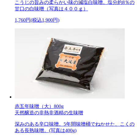
こうじの旨みの柔らかい味の減塩白味噌。塩分約8％の
甘口の白味噌（写真は４００ｇ）
1,760円(税込1,900円)
赤五年味噌（大）800g
天然醸造の非熱非酒精の生味噌
深みのある辛口味噌。5年間味噌桶でねかせた、こくの
ある長熟味噌。(写真は400g)