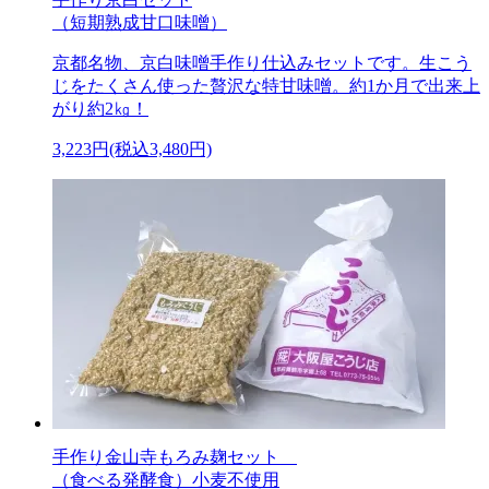
（短期熟成甘口味噌）
京都名物、京白味噌手作り仕込みセットです。生こう
じをたくさん使った贅沢な特甘味噌。約1か月で出来上
がり約2㎏！
3,223円(税込3,480円)
手作り金山寺もろみ麹セット
（食べる発酵食）小麦不使用