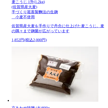
麦こうじ 1升(1.2kg)
(佐賀県産大麦)
手づくり菰蓋製麴法の生麹
小麦不使用
佐賀県産大麦を手作りで丹念に仕上げた麦こうじ。麦
の隅々まで麹菌が広がっています
1,852円(税込2,000円)
京あわせ味噌 (大)800g