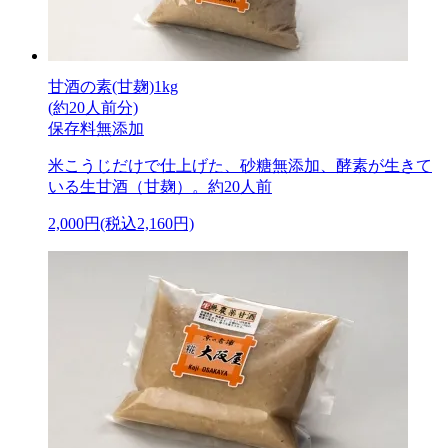
甘酒の素(甘麹)1kg
(約20人前分)
保存料無添加
米こうじだけで仕上げた、砂糖無添加、酵素が生きて
いる生甘酒（甘麹）。約20人前
2,000円(税込2,160円)