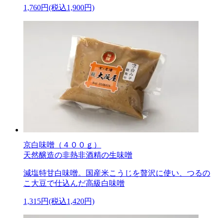
1,760円(税込1,900円)
京白味噌（４００ｇ）
天然醸造の非熱非酒精の生味噌
減塩特甘白味噌。国産米こうじを贅沢に使い、つるの
こ大豆で仕込んだ高級白味噌
1,315円(税込1,420円)