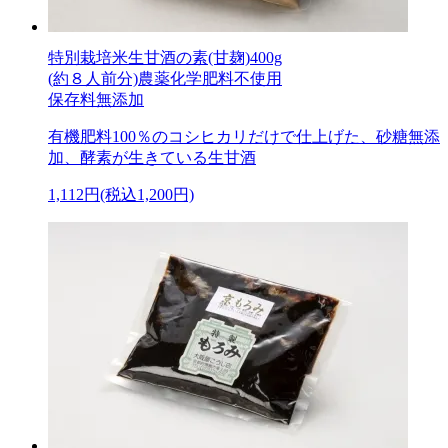
特別栽培米生甘酒の素(甘麹)400g
(約８人前分)農薬化学肥料不使用
保存料無添加
有機肥料100％のコシヒカリだけで仕上げた、砂糖無添
加、酵素が生きている生甘酒
1,112円(税込1,200円)