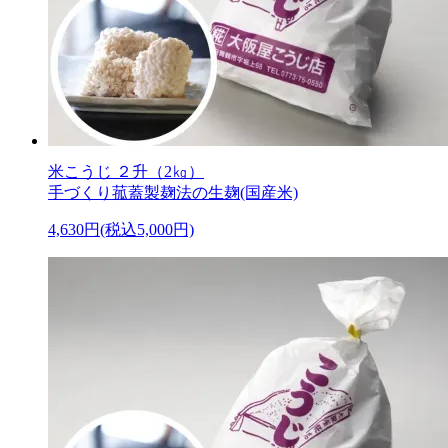
米こうじ ２升（2㎏）
手づくり菰蓋製麹法の生麹(国産米)
4,630円(税込5,000円)