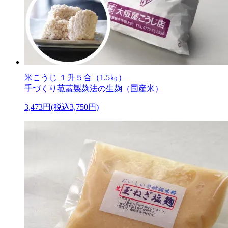
米こうじ １升５合（1.5㎏）
手づくり菰蓋製麹法の生麹（国産米）
3,473円(税込3,750円)