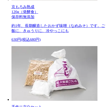
京もろみ熟成
120g（発酵食）
保存料無添加
約1年、長期醸造したおかず味噌（なめみそ）です。ご
飯に、きゅうりに、冷やっこにも
630円(税込680円)
手作り京白セット