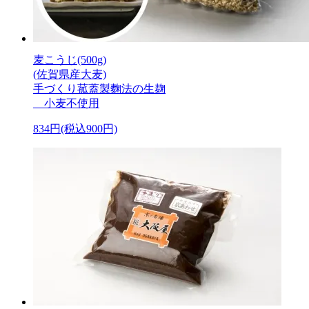
麦こうじ(500g)
(佐賀県産大麦)
手づくり菰蓋製麴法の生麹
小麦不使用
834円(税込900円)