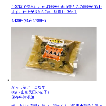
ご家庭で簡単におかず味噌の金山寺もろみ味噌が作れ
ます。仕上がり約3.2kg、醸造1～3か月
4,426円(税込4,780円)
からし漬け こなす
80g（山形民田小茄子）
保存料無添加
米こうじを贅沢に使い、和からしで民田小茄子を漬け