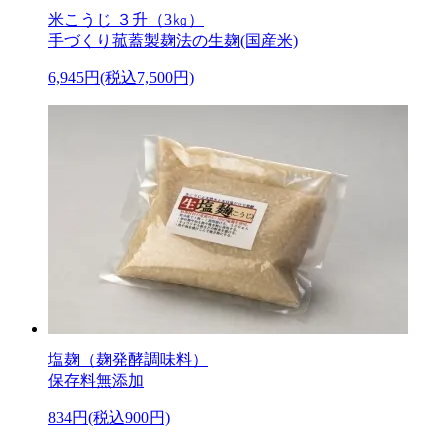
米こうじ ３升（3㎏）
手づくり菰蓋製麹法の生麹(国産米)
6,945円(税込7,500円)
塩麹（麹発酵調味料）
保存料無添加
834円(税込900円)