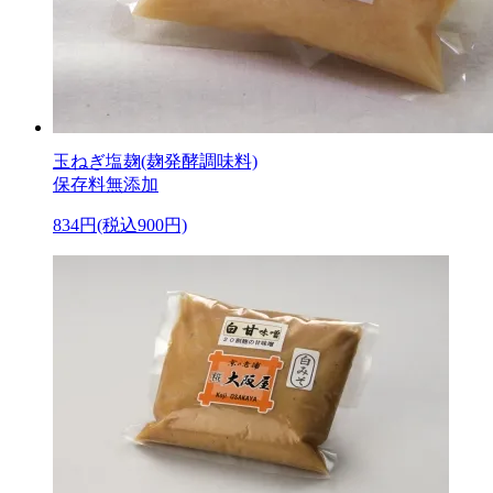
玉ねぎ塩麹(麹発酵調味料)
保存料無添加
834円(税込900円)