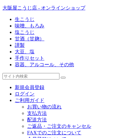
大阪屋こうじ店 - オンラインショップ
生こうじ
味噌、もろみ
塩こうじ
甘酒（甘麹）
謹製
大豆、塩
手作りセット
容器、アルコール、その他
新規会員登録
ログイン
ご利用ガイド
お買い物の流れ
支払方法
配送方法
ご返品・ご注文のキャンセル
FAXでのご注文について