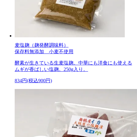
麦塩麹（麹発酵調味料）
保存料無添加 小麦不使用
酵素が生きている生麦塩麹。中華にも洋食にも使える
ムギが香ばしい塩麹。250g入り。
834円(税込900円)