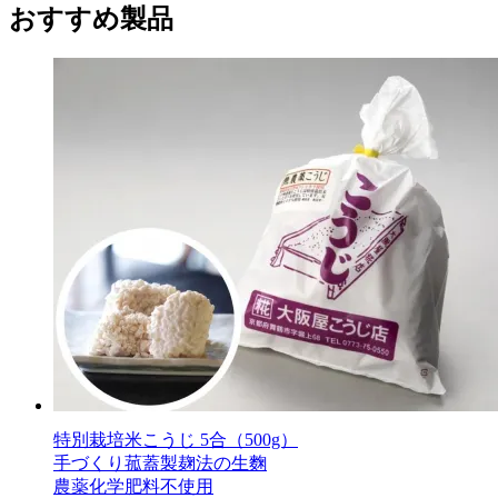
おすすめ製品
特別栽培米こうじ 5合（500g）
手づくり菰蓋製麹法の生麴
農薬化学肥料不使用