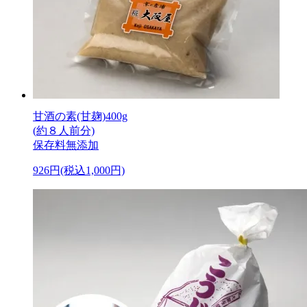
甘酒の素(甘麹)400g
(約８人前分)
保存料無添加
926円(税込1,000円)