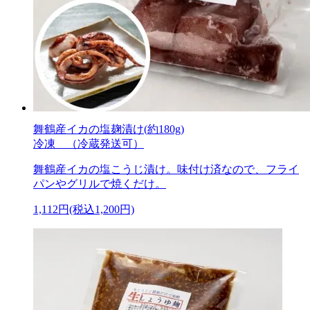
舞鶴産イカの塩麹漬け(約180g)
冷凍 （冷蔵発送可）
舞鶴産イカの塩こうじ漬け。味付け済なので、フライ
パンやグリルで焼くだけ。
1,112円(税込1,200円)