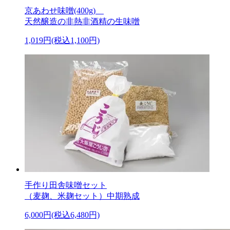
京あわせ味噌(400g)
天然醸造の非熱非酒精の生味噌
1,019円(税込1,100円)
手作り田舎味噌セット
（麦麹、米麹セット）中期熟成
6,000円(税込6,480円)