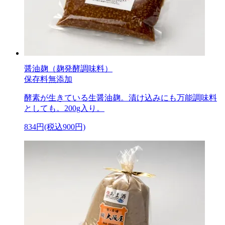
醤油麹（麹発酵調味料）
保存料無添加
酵素が生きている生醤油麹。漬け込みにも万能調味料
としても。200g入り。
834円(税込900円)