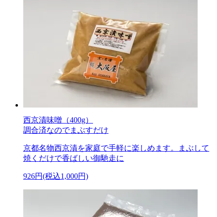
西京漬味噌（400g）
調合済なのでまぶすだけ
京都名物西京漬を家庭で手軽に楽しめます。まぶして
焼くだけで香ばしい御馳走に
926円(税込1,000円)