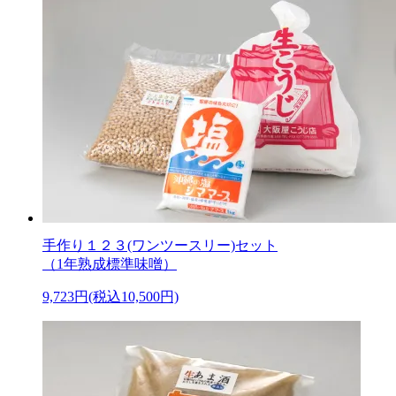
手作り１２３(ワンツースリー)セット
（1年熟成標準味噌）
9,723円(税込10,500円)