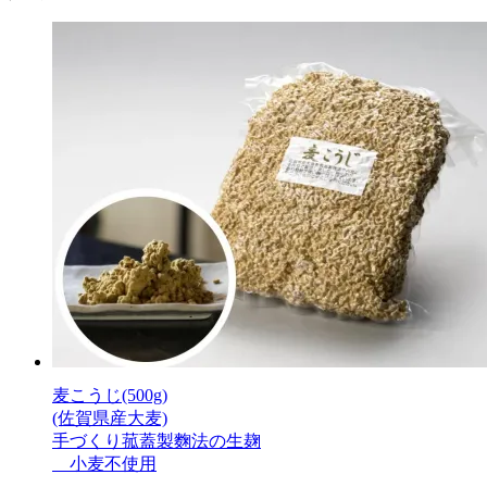
麦こうじ(500g)
(佐賀県産大麦)
手づくり菰蓋製麴法の生麹
小麦不使用