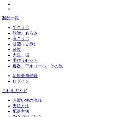
製品一覧
生こうじ
味噌、もろみ
塩こうじ
甘酒（甘麹）
謹製
大豆、塩
手作りセット
容器、アルコール、その他
新規会員登録
ログイン
ご利用ガイド
お買い物の流れ
支払方法
配送方法
FAXでのご注文