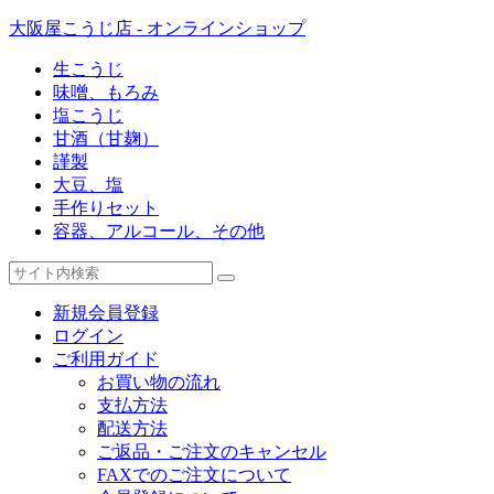
大阪屋こうじ店 - オンラインショップ
生こうじ
味噌、もろみ
塩こうじ
甘酒（甘麹）
謹製
大豆、塩
手作りセット
容器、アルコール、その他
新規会員登録
ログイン
ご利用ガイド
お買い物の流れ
支払方法
配送方法
ご返品・ご注文のキャンセル
FAXでのご注文について