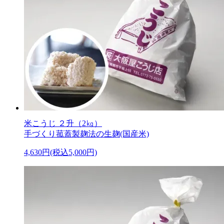
米こうじ ２升（2㎏）
手づくり菰蓋製麹法の生麹(国産米)
4,630円(税込5,000円)