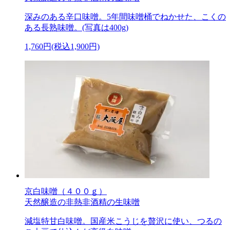
深みのある辛口味噌。5年間味噌桶でねかせた、こくの
ある長熟味噌。(写真は400g)
1,760円(税込1,900円)
京白味噌（４００ｇ）
天然醸造の非熱非酒精の生味噌
減塩特甘白味噌。国産米こうじを贅沢に使い、つるの