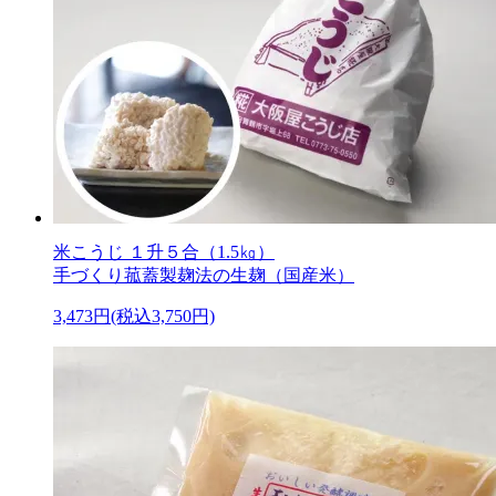
米こうじ １升５合（1.5㎏）
手づくり菰蓋製麹法の生麹（国産米）
3,473円(税込3,750円)