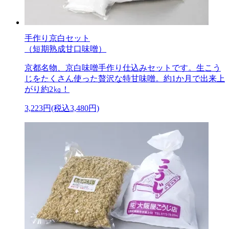
手作り京白セット
（短期熟成甘口味噌）
京都名物、京白味噌手作り仕込みセットです。生こう
じをたくさん使った贅沢な特甘味噌。約1か月で出来上
がり約2㎏！
3,223円(税込3,480円)