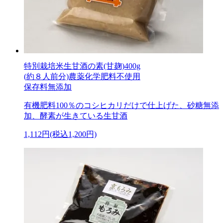
特別栽培米生甘酒の素(甘麹)400g
(約８人前分)農薬化学肥料不使用
保存料無添加
有機肥料100％のコシヒカリだけで仕上げた、砂糖無添
加、酵素が生きている生甘酒
1,112円(税込1,200円)