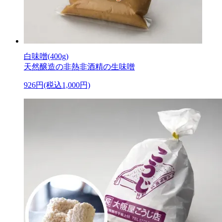
白味噌(400g)
天然醸造の非熱非酒精の生味噌
926円(税込1,000円)