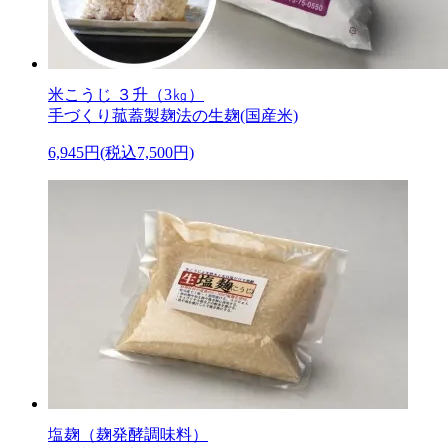
米こうじ ３升（3㎏）
手づくり菰蓋製麹法の生麹(国産米)
6,945円(税込7,500円)
塩麹（麹発酵調味料）