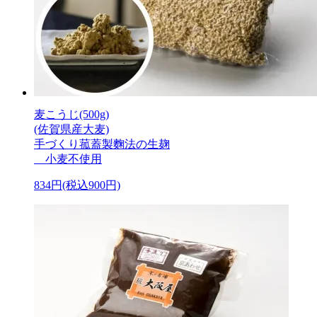
麦こうじ(500g)
(佐賀県産大麦)
手づくり菰蓋製麴法の生麹
小麦不使用
834円(税込900円)