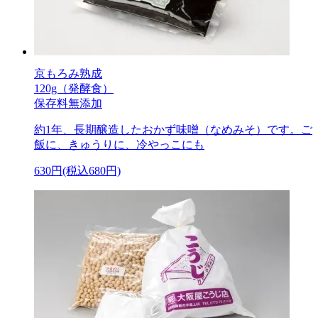
京もろみ熟成
120g（発酵食）
保存料無添加
約1年、長期醸造したおかず味噌（なめみそ）です。ご
飯に、きゅうりに、冷やっこにも
630円(税込680円)