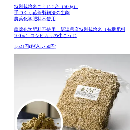
特別栽培米こうじ 5合（500g）
手づくり菰蓋製麹法の生麴
農薬化学肥料不使用
農薬化学肥料不使用 新潟県産特別栽培米（有機肥料
100％）コシヒカリの生こうじ
1,621円(税込1,750円)