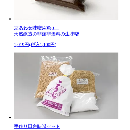
京あわせ味噌(400g)
天然醸造の非熱非酒精の生味噌
1,019円(税込1,100円)
手作り田舎味噌セット