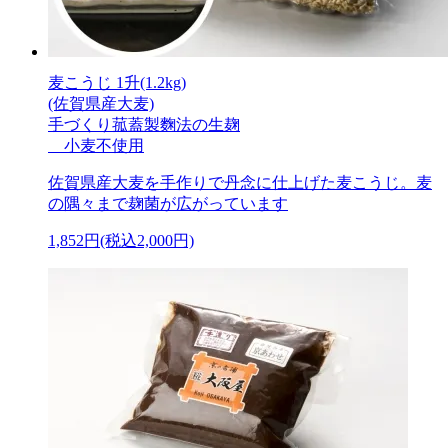
麦こうじ 1升(1.2kg)
(佐賀県産大麦)
手づくり菰蓋製麴法の生麹
小麦不使用
佐賀県産大麦を手作りで丹念に仕上げた麦こうじ。麦
の隅々まで麹菌が広がっています
1,852円(税込2,000円)