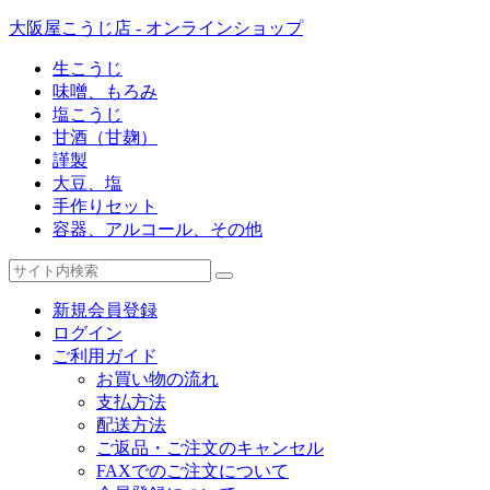
大阪屋こうじ店 - オンラインショップ
生こうじ
味噌、もろみ
塩こうじ
甘酒（甘麹）
謹製
大豆、塩
手作りセット
容器、アルコール、その他
新規会員登録
ログイン
ご利用ガイド
お買い物の流れ
支払方法
配送方法
ご返品・ご注文のキャンセル
FAXでのご注文について