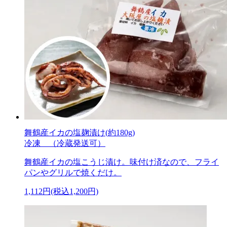
舞鶴産イカの塩麹漬け(約180g)
冷凍 （冷蔵発送可）
舞鶴産イカの塩こうじ漬け。味付け済なので、フライ
パンやグリルで焼くだけ。
1,112円(税込1,200円)