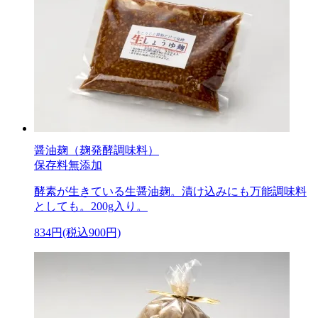
醤油麹（麹発酵調味料）
保存料無添加
酵素が生きている生醤油麹。漬け込みにも万能調味料
としても。200g入り。
834円(税込900円)