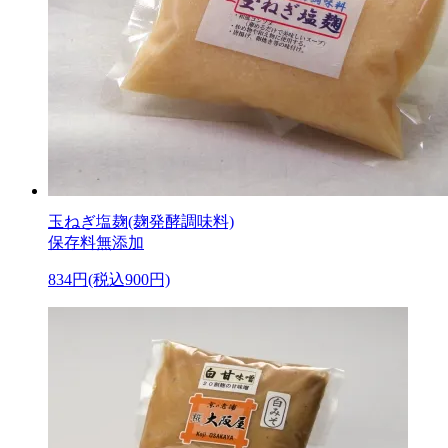
玉ねぎ塩麹(麹発酵調味料)
保存料無添加
834円(税込900円)