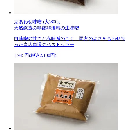
京あわせ味噌 (大)800g
天然醸造の非熱非酒精の生味噌
白味噌の甘さと赤味噌のこく、両方のよさを合わせ持
った当店自慢のベストセラー
1,945円(税込2,100円)