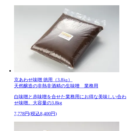
京あわせ味噌 徳用（3.8㎏）
天然醸造の非熱非酒精の生味噌 業務用
白味噌と赤味噌を合せた業務用にお得な美味しい合わ
せ味噌。大容量の3.8kg
7,778円(税込8,400円)