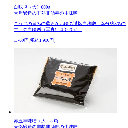
白味噌（大）800g
天然醸造の非熱非酒精の生味噌
こうじの旨みの柔らかい味の減塩白味噌。塩分約8％の
甘口の白味噌（写真は４００ｇ）
1,760円(税込1,900円)
赤五年味噌（大）800g
天然醸造の非熱非酒精の生味噌