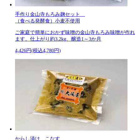
手作り金山寺もろみ麹セット
（食べる発酵食）小麦不使用
ご家庭で簡単におかず味噌の金山寺もろみ味噌が作れ
ます。仕上がり約3.2kg、醸造1～3か月
4,426円(税込4,780円)
からし漬け こなす