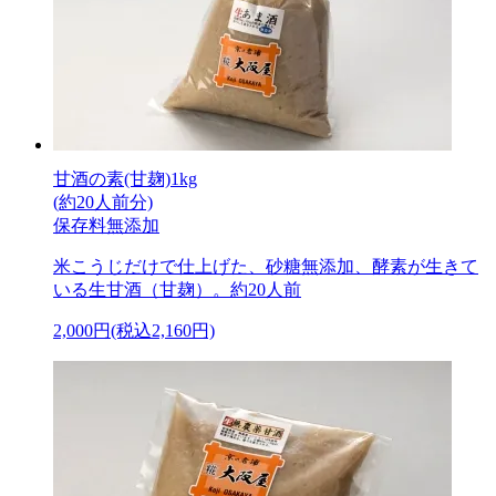
甘酒の素(甘麹)1kg
(約20人前分)
保存料無添加
米こうじだけで仕上げた、砂糖無添加、酵素が生きて
いる生甘酒（甘麹）。約20人前
2,000円(税込2,160円)