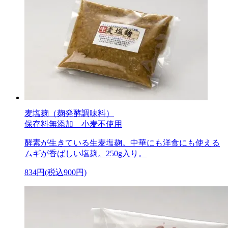
麦塩麹（麹発酵調味料）
保存料無添加 小麦不使用
酵素が生きている生麦塩麹。中華にも洋食にも使える
ムギが香ばしい塩麹。250g入り。
834円(税込900円)